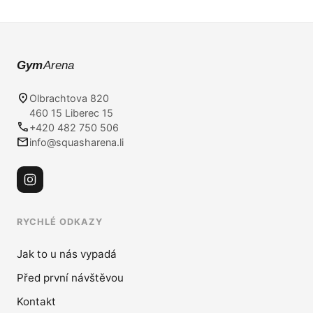
Gym
Arena
location_on
Olbrachtova 820
460 15 Liberec 15
phone
+420 482 750 506
mail
info@squasharena.li
RYCHLÉ ODKAZY
Jak to u nás vypadá
Před první návštěvou
Kontakt