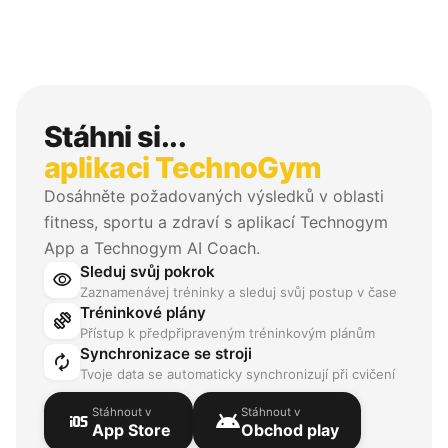
Stáhni si...
aplikaci TechnoGym
Dosáhněte požadovaných výsledků v oblasti
fitness, sportu a zdraví s aplikací Technogym
App a Technogym AI Coach.
Sleduj svůj pokrok
visibility
Zaznamenávej tréninky a sleduj svůj postup v čase
Tréninkové plány
exercise
Přístup k předpřipraveným tréninkovým plánům
Synchronizace se stroji
autorenew
Tvoje data se automaticky synchronizují při cvičení
Stáhnout v
Stáhnout v
ios
android
App Store
Obchod play