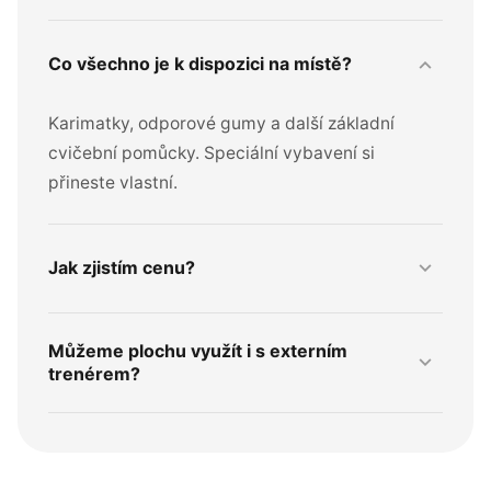
expand_more
Co všechno je k dispozici na místě?
Karimatky, odporové gumy a další základní
cvičební pomůcky. Speciální vybavení si
přineste vlastní.
expand_more
Jak zjistím cenu?
Cena se domlouvá individuálně – zavolejte nám
Můžeme plochu využít i s externím
a domluvíme se podle vašich potřeb.
expand_more
trenérem?
Ano, plochu lze rezervovat i pro lekce s vlastním
trenérem nebo instruktorem.