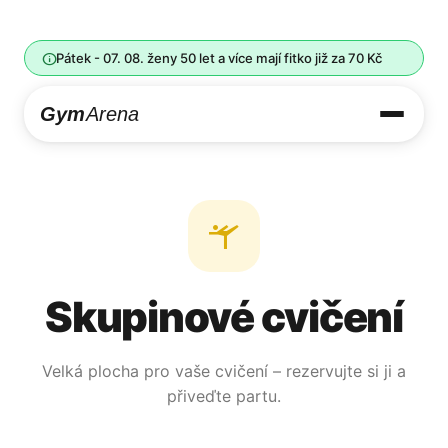
info
Pátek - 07. 08. ženy 50 let a více mají fitko již za 70 Kč
Gym
Arena
sports_gymnastics
Skupinové cvičení
Velká plocha pro vaše cvičení – rezervujte si ji a
přiveďte partu.