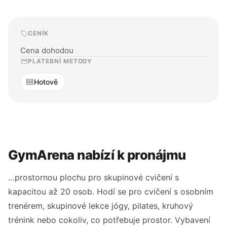
sell
CENÍK
Cena dohodou
credit_card
PLATEBNÍ METODY
money
Hotově
GymArena nabízí k pronájmu
…prostornou plochu pro skupinové cvičení s
kapacitou až 20 osob. Hodí se pro cvičení s osobním
trenérem, skupinové lekce jógy, pilates, kruhový
trénink nebo cokoliv, co potřebuje prostor. Vybavení